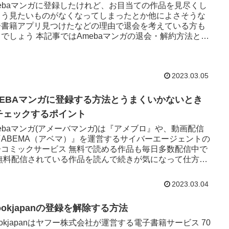
mebaマンガに登録したけれど、お目当ての作品を見尽くし
もう見たいものがなくなってしまったとか他によさそうな
子書籍アプリ見つけたなどの理由で退会を考えている方も
でしょう 本記事ではAmebaマンガの退会・解約方法と注
について解...
2023.03.05
MEBAマンガに登録する方法とうまくいかないとき
チェックするポイント
ebaマンガ(アメーバマンガ)は『アメブロ』や、動画配信
『ABEMA（アベマ）』を運営するサイバーエージェントの
子コミックサービス 無料で読める作品も毎日多数配信中で
 無料配信されている作品を読んで続きが気になって仕方が
となっ...
2023.03.04
ookjapanの登録を解除する方法
ookjapanはヤフー株式会社が運営する電子書籍サービス 70