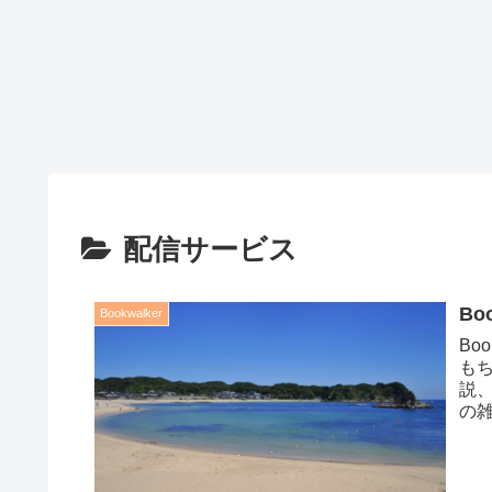
配信サービス
Bo
Bookwalker
Bo
も
説
の
書籍.