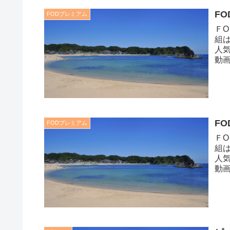
F
FODプレミアム
Ｆ
組
人
動
ソコ
F
FODプレミアム
Ｆ
組
人
動
ソコ