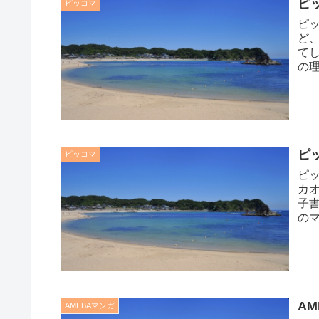
ピ
ピッコマ
ピ
ど
て
の
ピッ
ピ
ピッコマ
ピ
カ
子
の
ピッ
A
AMEBAマンガ