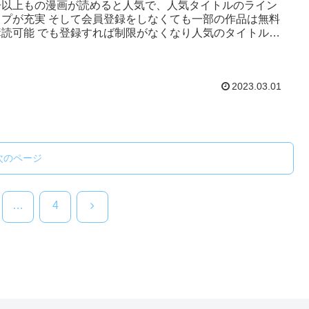
冊以上もの漫画が読めると人気で、人気タイトルのライン
ップが充実 そして会員登録をしなくても一部の作品は無料
購読可能 でも登録すれば制限がなくなり人気のタイトルも
る...
2023.03.01
次のページ
次
…
4
へ