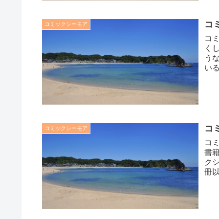
コ
コミックシーモア
コ
く
う
い
解約
コ
コミックシーモア
コ
書籍
クシ
冊
登録.