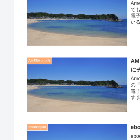
A
て
電
いる
意点
A
AMEBAマンガ
に
Am
の
電
す
ない
eb
ebookjapan
eb