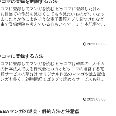
ッコマの登録を解除する方法
ッコマに登録してマンガを読む ピッコマに登録したけれ
、お目当ての作品を見尽くしてもう見たいものがなくなっ
しまったとか他によさそうな電子書籍アプリ見つけたなど
理由で登録解除を考えている方もいるでしょう 本記事では
コマの退会・解約方...
2023.03.05
ッコマに登録する方法
ッコマに登録してマンガを読む ピッコマは韓国のIT大手カ
オの日本法人である株式会社カカオピッコマの運営する電
書籍サービスの草分け オリジナル作品のマンガや独占配信
マンガも多く、24時間経てばタダで読めるサービスも好評
コマのWE...
2023.03.05
MEBAマンガの退会・解約方法と注意点