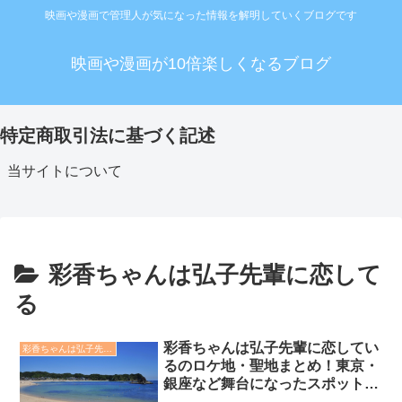
映画や漫画で管理人が気になった情報を解明していくブログです
映画や漫画が10倍楽しくなるブログ
特定商取引法に基づく記述
当サイトについて
彩香ちゃんは弘子先輩に恋して
る
彩香ちゃんは弘子先輩に恋してい
彩香ちゃんは弘子先輩に恋してる
るのロケ地・聖地まとめ！東京・
銀座など舞台になったスポットも
解説！