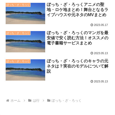
ぼっち・ざ・ろっくアニメの聖
ぼっち・ざ・ろっく
地・ロケ地まとめ！舞台となるラ
イブハウスや元ネタのMVまとめ
2023.05.17
ぼっち・ざ・ろっくのマンガを最
ぼっち・ざ・ろっく
安値で安く読む方法！オススメの
電子書籍サービスまとめ
2023.05.13
ぼっち・ざ・ろっくのキャラの元
ぼっち・ざ・ろっく
ネタは？実在のモデルについて解
説
2023.05.13
ホーム
は行
ぼっち・ざ・ろっく