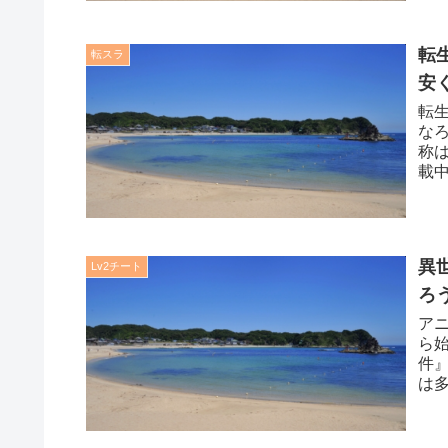
転
転スラ
安
転
なろ
称は
載中
異
Lv2チート
ろ
ア
ら
件
は
イフ