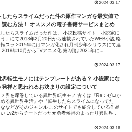
2024.03.17
生したらスライムだった件の原作マンガを最安値で
く読む方法！ オススメの電子書籍サービスまとめ
生したらスライムだった件は、 小説投稿サイト「小説家に
う」にて2013年2月20日から連載されていたWEB小説 略
転スラ 2015年にはマンガ化され月刊少年シリウスにて連
 2018年10月からTVアニメ化 第2期は2021年に...
2024.03.17
世界転生モノにはテンプレートがある？ 小説家にな
う発祥と思われるお決まりの設定について
ニメ界を席巻している異世界転生モノ 古くは『Re：ゼロか
始める異世界生活』や『転生したらスライムになってた
』ななどがそのジャンル このサイトでも紹介している作品
多い Lv2からチートだった元勇者候補のまったり異世界ラ
 治癒魔法の...
2024.03.16