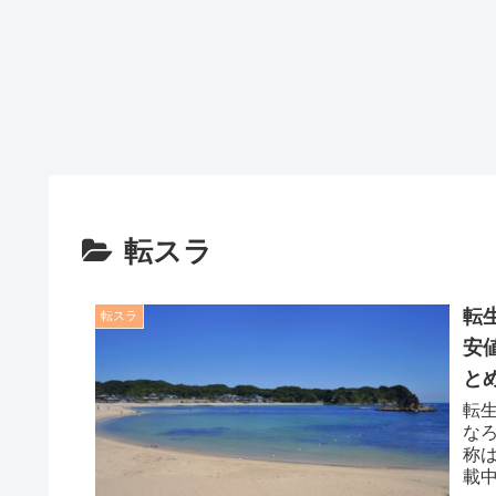
転スラ
転
転スラ
安
と
転
なろ
称は
載中