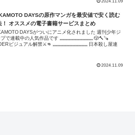
2024.11.09
AKAMOTO DAYSの原作マンガを最安値で安く読む
法！ オススメの電子書籍サービスまとめ
KAMOTO DAYSがついにアニメ化されました 週刊少年ジ
で連載中の人気作品です ₌₌₌₌₌₌₌₌₌₌₌₌₌₌₌₌₌₌₌₌₌₌ 🎲🔨🪚
ERビジュアル解禁⚔️👊 ₌₌₌₌₌₌₌₌₌₌₌₌₌₌₌₌₌₌₌₌₌₌₌ 日本殺し屋連
2024.11.09