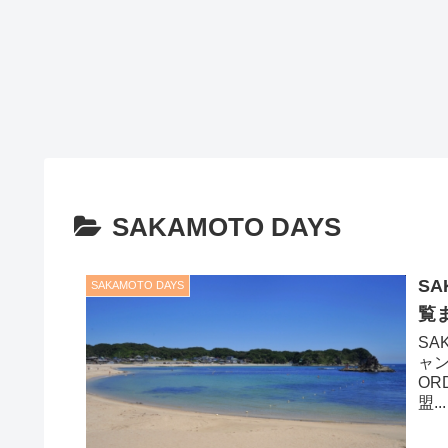
SAKAMOTO DAYS
S
SAKAMOTO DAYS
覧
SA
ャンプ
ORD
盟...