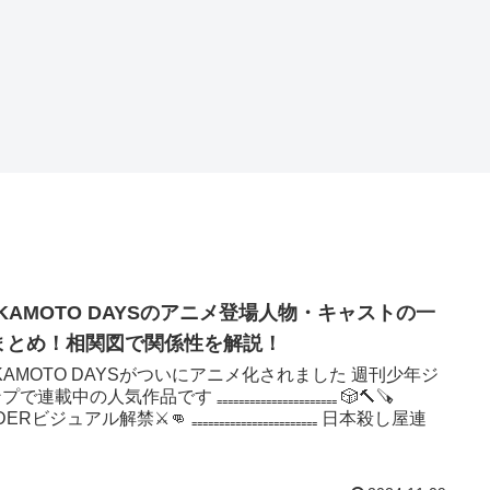
AKAMOTO DAYSのアニメ登場人物・キャストの一
まとめ！相関図で関係性を解説！
KAMOTO DAYSがついにアニメ化されました 週刊少年ジ
で連載中の人気作品です ₌₌₌₌₌₌₌₌₌₌₌₌₌₌₌₌₌₌₌₌₌₌ 🎲🔨🪚
ERビジュアル解禁⚔️👊 ₌₌₌₌₌₌₌₌₌₌₌₌₌₌₌₌₌₌₌₌₌₌₌ 日本殺し屋連