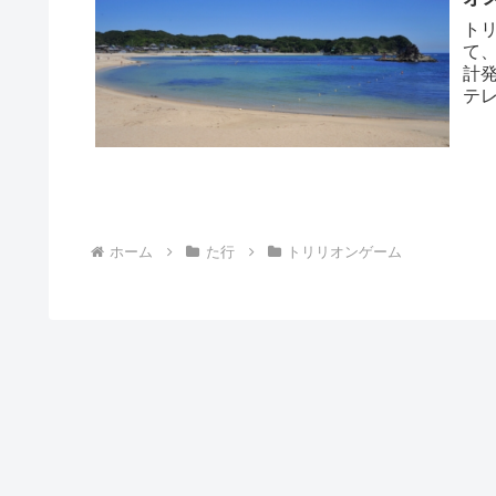
ト
て、
計発
テ
テ...
ホーム
た行
トリリオンゲーム