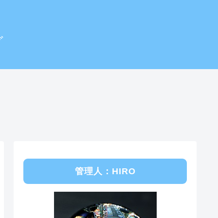
グ
管理人：HIRO