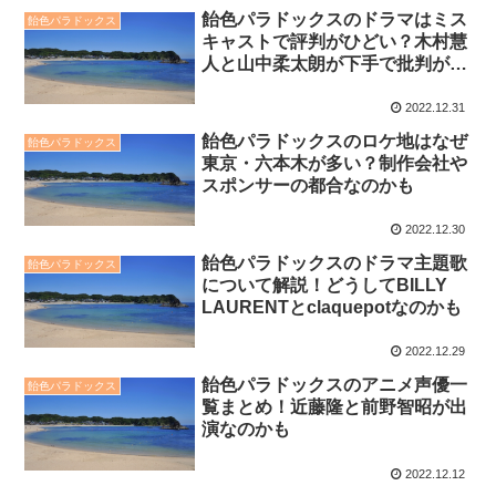
飴色パラドックスのドラマはミス
飴色パラドックス
キャストで評判がひどい？木村慧
人と山中柔太朗が下手で批判が多
い？
2022.12.31
飴色パラドックスのロケ地はなぜ
飴色パラドックス
東京・六本木が多い？制作会社や
スポンサーの都合なのかも
2022.12.30
飴色パラドックスのドラマ主題歌
飴色パラドックス
について解説！どうしてBILLY
LAURENTとclaquepotなのかも
2022.12.29
飴色パラドックスのアニメ声優一
飴色パラドックス
覧まとめ！近藤隆と前野智昭が出
演なのかも
2022.12.12