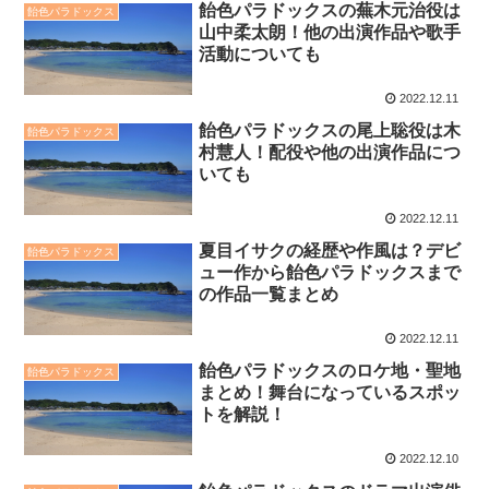
飴色パラドックスの蕪木元治役は
飴色パラドックス
山中柔太朗！他の出演作品や歌手
活動についても
2022.12.11
飴色パラドックスの尾上聡役は木
飴色パラドックス
村慧人！配役や他の出演作品につ
いても
2022.12.11
夏目イサクの経歴や作風は？デビ
飴色パラドックス
ュー作から飴色パラドックスまで
の作品一覧まとめ
2022.12.11
飴色パラドックスのロケ地・聖地
飴色パラドックス
まとめ！舞台になっているスポッ
トを解説！
2022.12.10